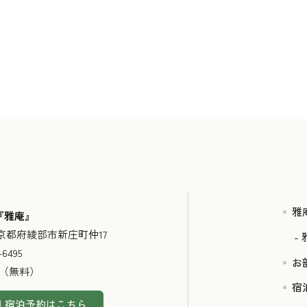
雅
『雅庵』
63 京都府綾部市新庄町仲17
-6495
お
台（無料）
宿
宿泊予約はこちら